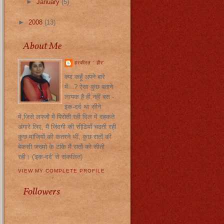
►
January
(5)
►
2008
(13)
About Me
हरकीरत ' हीर'
क्या कहूँ अपने बारे
में...? ऐसा कुछ बताने
लायक है ही नहीं बस -
इक-दर्द था सीने
में,जिसे लफ्जों में पिरोती रही दिल में दहकते
अंगारे लिए, मैं जिंदगी की सीढि़याँ चढती रही
कुछ माजियों की कतरने थीं, कुछ रातों की
बेकसी जख्मो के टांके मैं रातों को सीती
रही। ('इक-दर्द' से संकलित)
VIEW MY COMPLETE PROFILE
Followers