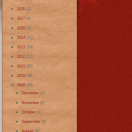
►
2025
(2)
►
2017
(4)
►
2015
(2)
►
2014
(11)
►
2013
(29)
►
2012
(22)
►
2011
(25)
►
2010
(38)
▼
2009
(49)
►
December
(3)
►
November
(5)
►
October
(5)
►
September
(2)
►
August
(4)