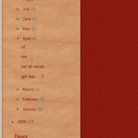
►
July
(4)
►
June
(4)
►
May
(5)
▼
April
(4)
दर्द ......
नज़्म
वक्त की नफ़ासत
खुले ज़ख्म.....!!
►
March
(5)
►
February
(3)
►
January
(5)
►
2008
(13)
Pages