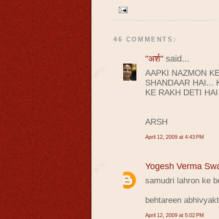
46 COMMENTS:
"अर्श"
said...
AAPKI NAZMON KE
SHANDAAR HAI...
KE RAKH DETI HAI
ARSH
April 12, 2009 at 4:43 PM
Yogesh Verma Sw
samudri lahron ke bee
behtareen abhivyakt
April 12, 2009 at 5:02 PM