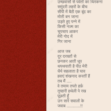
उच्छवासों से पर्वतों का थिरकना
समुंदरी लहरों के बीच
सीपी में बैठी एक बूंद का
मोती बन जाना
उड़ते हुए पन्ने में
किसी नज़्म का
चुपचाप आकर
मेरी गोद में
गिर जाना
आज जब
दूर दरख्तों से
छनकर आती धूप
थपथपाती है पीठ मेरी
धैर्य सहलाता है घाव
हवाएं शंखनाद करतीं हैं
तब मैं ....
वे तमाम तपते हर्फ़
तुम्हारी हथेली पे रख
पूछती हूँ
उन सारे सवालों के
जवाब
...........!!