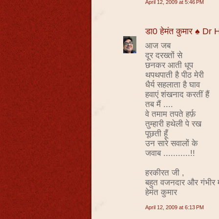
April 12, 2009 at 5:46 PM
डा0 हेमंत कुमार ♠ D
आज जब
दूर दरख्तों से
छनकर आती धूप
थपथपाती है पीठ मेरी
धैर्य सहलाता है घाव
हवाएं शंखनाद करतीं हैं
तब मैं ....
वे तमाम तपते हर्फ़
तुम्हारी हथेली पे रख
पूछती हूँ
उन सारे सवालों के
जवाब ...........!!
हरकीरत जी ,
बहुत वजनदार और गंभीर 
हेमंत कुमार
April 12, 2009 at 6:13 PM