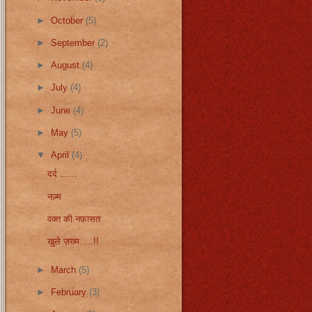
►
October
(5)
►
September
(2)
►
August
(4)
►
July
(4)
►
June
(4)
►
May
(5)
▼
April
(4)
दर्द ......
नज़्म
वक्त की नफ़ासत
खुले ज़ख्म.....!!
►
March
(5)
►
February
(3)