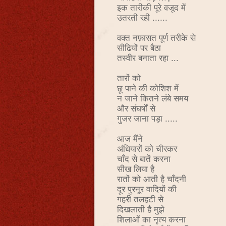
इक तारीकी पूरे वजूद
में
उतरती रही ......
वक्त नफ़ासत पूर्ण तरीके से
सीढियों पर बैठा
तस्वीर बनाता रहा ...
तारों को
छू पाने की कोशिश में
न जाने कितने लंबे समय
और संघर्षों से
गुजर जाना पड़ा .....
आज मैंने
अंधियारों को चीरकर
चाँद से बातें करना
सीख लिया है
रातों को आती है चाँदनी
दूर पुरनूर वादियों की
गहरी तलहटी से
दिखलाती है मुझे
शिलाओं का नृत्य करना