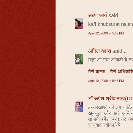
संध्या आर्य
said...
kafi khubsurat najam h
April 12, 2009 at 5:12 PM
अनिल कान्त
said...
मज़ा आ गया आपकी ये नज़्म
मेरी कलम - मेरी अभिव्यक्
April 12, 2009 at 5:43 PM
डॉ.रूपेश श्रीवास्तव
हस्तरेखाओं की तंग घाटियों 
खूबसूरत और गहरी अभिव्य
ताज़गी हमेशा बरकरार रहे
साधुवाद स्वीकारिये