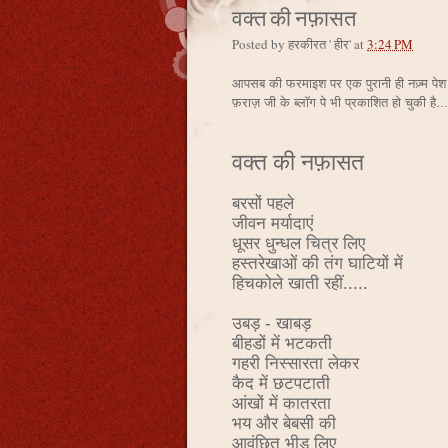
वक्त की नफ़ासत
Posted by
हरकीरत ' हीर'
at
3:24 PM
आपसब की फरमाइश पर एक पुरानी ही नज़्म पेश क
फ़राज़ जी के ब्लॉग पे भी प्रकाशित हो चुकी है
वक्त की नफ़ासत
बरसों पहले
जीवन मर्यादाएं
धूसर धुन्धल चित्र लिए
हस्तरेखाओं की तंग घाटियों में
हिचकोले खाती रहीं.....
उबड़ - खाबड़
बीहडों में भटकती
गहरी निस्सारता लेकर
कैद में छटपटाती
आंखों में कातरता
भय और बेबसी की
आवंछित भीड़ लिए