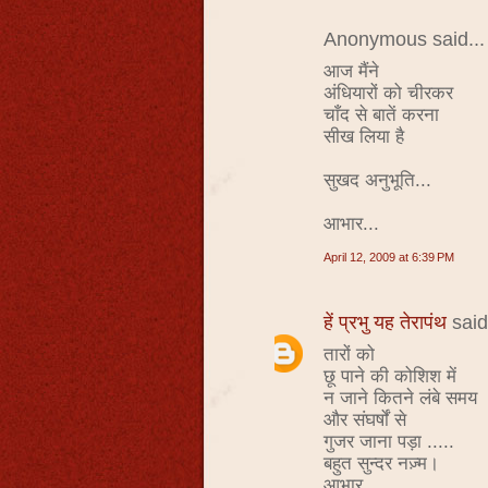
Anonymous said...
आज मैंने
अंधियारों को चीरकर
चाँद से बातें करना
सीख लिया है
सुखद अनुभूति...
आभार...
April 12, 2009 at 6:39 PM
हें प्रभु यह तेरापंथ
said.
तारों को
छू पाने की कोशिश में
न जाने कितने लंबे समय
और संघर्षों से
गुजर जाना पड़ा .....
बहुत सुन्दर नज़्म।
आभार.............