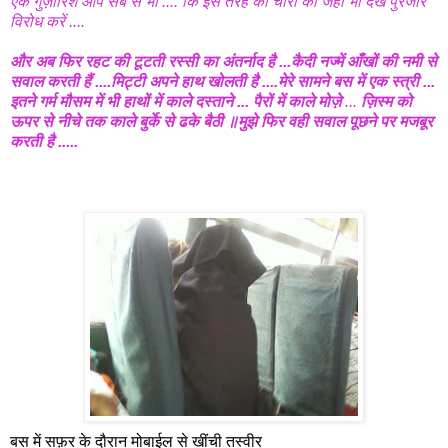
एक
गुज़ारिश
आप
सब
से
भी
....
कि
इस
तरह
की
चोरी
को
जहाँ
भी
देखें
पुरजोर
विरोध
करें
....
और
अब
फिर
रहट
की
टूटती
रस्सी
का
अंतर्नाद
है
...
कै
दी
नज्में
आँखों
की
नमी
से
सवाल
करती
हैं
....
मिट्टी
अपने
हाथ
खोलती
है
....
मेरे
सामने
बस
में
एक
स्त्री
...
इतने
गर्म
मौसम
में
भी
हाथों
में
काले
दस्ताने
...
पैरों
में
काले
मोज़े
...
ज़िस्म
को
ऊपर
से
नीचे
तक
काले
बुर्के
से
ढके
बैठी
॥मुझे
फिर
वही
सवाल
पूछने
पर
मजबूर
करती
है
.....
बस
में
सफ़र
के
दौरान
मोबाईल
से
खींची
तस्वीर