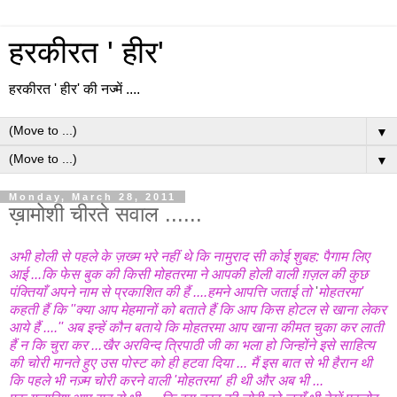
हरकीरत ' हीर'
हरकीरत ' हीर' की नज्में ....
▼
▼
Monday, March 28, 2011
ख़ामोशी चीरते सवाल ......
अभी
होली
से
पहले
के
ज़ख्म
भरे
नहीं
थे
कि
नामुराद
सी
कोई
शुबह
:
पैगाम
लिए
आई
...
कि
फेस
बुक
की
किसी
मोहतरमा
ने
आपकी
होली
वाली
ग़ज़ल
की
कुछ
पं
क्तियाँ
अपने
नाम
से
प्रकाशित
की
हैं
....
हमने
आपत्ति
जताई
तो
'
मोहतरमा
'
कहती
हैं
कि
''
क्या
आप
मेहमानों
को
बताते
हैं
कि
आप
किस
होटल
से
खाना
लेकर
आये
हैं
....''
अब
इन्हें
कौन
बताये
कि
मोहतरमा
आप
खाना
कीमत
चुका
कर
लाती
हैं
न
कि
चुरा
कर
...
खैर
अरविन्द
त्रिपाठी
जी
का
भला
हो
जिन्होंने
इसे
साहित्य
की
चोरी
मानते
हुए
उस
पोस्ट
को
ही
हटवा
दिया
...
मैं
इस
बात
से
भी
हैरान
थी
कि
पहले
भी
नज़्म
चोरी
करने
वाली
'
मोहतरमा
'
ही
थी
और
अब
भी
...