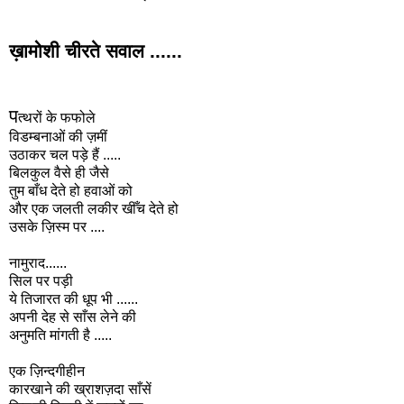
ख़ामोशी
चीरते
सवाल
......
प
त्थरों
के
फफोले
विडम्बनाओं
की
ज़मीं
उठाकर
चल
पड़े
हैं
.....
बिलकुल
वैसे
ही
जैसे
तुम
बाँध
देते
हो
हवाओं
को
और
एक
जलती
लकीर
खीँच
देते
हो
उसके
ज़िस्म
पर
....
नामुराद
......
सिल
पर
पड़ी
ये
तिजारत की धूप भी ......
अपनी देह से साँस लेने की
अनुमति मांगती है .....
एक ज़िन्दगीहीन
कारखाने की ख्राशज़दा साँसें