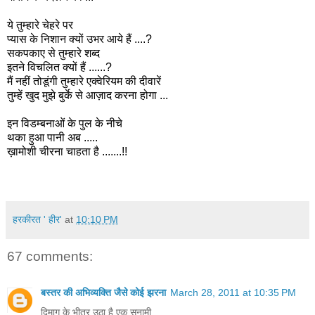
ये
तुम्हारे
चेहरे
पर
प्यास
के
निशान
क्यों
उभर
आये
हैं
....?
सकपकाए
से
तुम्हारे
शब्द
इतने
विचलित
क्यों
हैं
......?
मैं
नहीं
तोडूंगी
तुम्हारे
एक्वेरियम
की
दीवारें
तुम्हें
खुद
मुझे
बुर्के
से
आज़ाद
करना
होगा
...
इन
विडम्बनाओं
के
पुल
के
नीचे
थका
हुआ
पानी
अब
.....
ख़ामोशी
चीरना
चाहता
है
.......!!
हरकीरत ' हीर'
at
10:10 PM
67 comments:
बस्तर की अभिव्यक्ति जैसे कोई झरना
March 28, 2011 at 10:35 PM
दिमाग के भीतर उठा है एक सूनामी