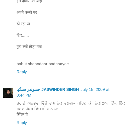
इन दीवारों का बोझ
अपने कन्धों पर
ढो रहा था
फ़िर......
मुझे क्यों तोड़ा गया
bahut shaandaar badhaayee
Reply
جسوندر سنگھ JASWINDER SINGH
July 15, 2009 at
8:44 PM
ਤੁਹਾਡੇ ਅਨੁਭਵ ਵਿੱਚੋਂ ਦਾਮਨਿਕ ਵਲਵਲਾ ਪਹਿਨ ਕੇ ਨਿਕਲਿਆ ਇੱਕ ਇੱਕ
ਸ਼ਬਦ ਪੱਥਰ ਵਿੱਚ ਵੀ ਜਾਨ ਪਾ
ਦਿੰਦਾ ਹੈ
Reply