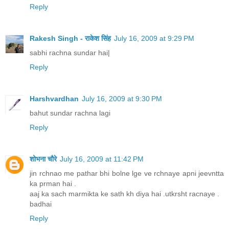
Reply
Rakesh Singh - राकेश सिंह
July 16, 2009 at 9:29 PM
sabhi rachna sundar hai|
Reply
Harshvardhan
July 16, 2009 at 9:30 PM
bahut sundar rachna lagi
Reply
शोभना चौरे
July 16, 2009 at 11:42 PM
jin rchnao me pathar bhi bolne lge ve rchnaye apni jeevntta
ka prman hai .
aaj ka sach marmikta ke sath kh diya hai .utkrsht racnaye .
badhai
Reply