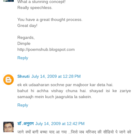
What a stunning concept!
Really speechless.
You have a great thought process.
Great day!
Regards,
Dimple
http://poemshub.blogspot.com
Reply
Shruti
July 14, 2009 at 12:28 PM
ek ek udaaharan sochne par majboor kar deta hai.
bahut hi achha vishay chuna hai. shayad isi ke zariye
samaajh mein kuch jaagrukta la sakein.
Reply
डॉ .अनुराग
July 14, 2009 at 12:42 PM
जाने क्यों बागी बच्चा याद आ गया ..जिसे जब मस्जिद की सीडियो पे जाने को